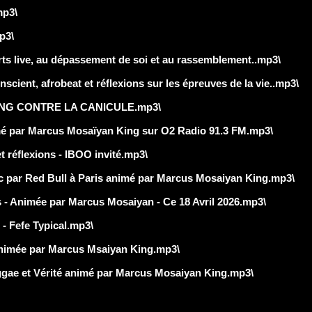
p3\
p3\
 live, au dépassement de soi et au rassemblement..mp3\
ient, afrobeat et réflexions sur les épreuves de la vie..mp3\
ING CONTRE LA CANICULE.mp3\
é par Marcus Mosaïyan King sur O2 Radio 91.3 FM.mp3\
t réflexions - IBOO invité.mp3\
par Red Bull à Paris animé par Marcus Mosaiyan King.mp3\
- Animée par Marcus Mosaiyan - Ce 18 Avril 2026.mp3\
- Fefe Typical.mp3\
animée par Marcus Msaiyan King.mp3\
ae et Vérité animé par Marcus Mosaiyan King.mp3\