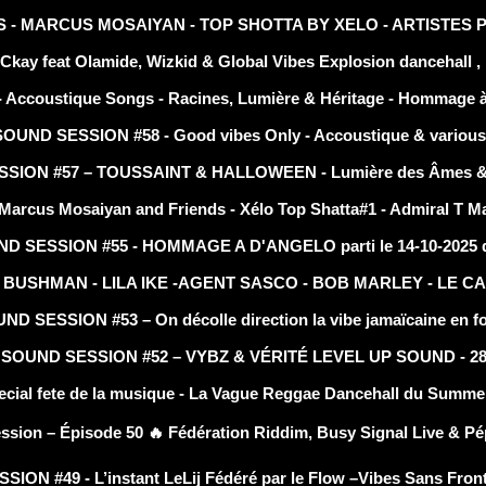
- MARCUS MOSAIYAN - TOP SHOTTA BY XELO - ARTISTES 
 feat Olamide, Wizkid & Global Vibes Explosion dancehall , 
oustique Songs - Racines, Lumière & Héritage - Hommage à J
ND SESSION #58 - Good vibes Only - Accoustique & various 
ION #57 – TOUSSAINT & HALLOWEEN - Lumière des Âmes & F
us Mosaiyan and Friends - Xélo Top Shatta#1 - Admiral T Mae
SESSION #55 - HOMMAGE A D'ANGELO parti le 14-10-2025 d
BUSHMAN - LILA IKE -AGENT SASCO - BOB MARLEY - LE C
SESSION #53 – On décolle direction la vibe jamaïcaine en fo
SOUND SESSION #52 – VYBZ & VÉRITÉ LEVEL UP SOUND - 28-
 fete de la musique - La Vague Reggae Dancehall du SummerJ
ession – Épisode 50 🔥 Fédération Riddim, Busy Signal Live & P
ON #49 - L’instant LeLij Fédéré par le Flow –Vibes Sans Front