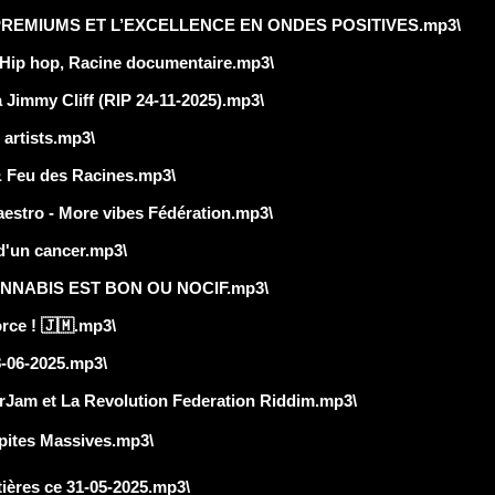
PREMIUMS ET L’EXCELLENCE EN ONDES POSITIVES.mp3\
Hip hop, Racine documentaire.mp3\
immy Cliff (RIP 24-11-2025).mp3\
artists.mp3\
eu des Racines.mp3\
stro - More vibes Fédération.mp3\
'un cancer.mp3\
ANNABIS EST BON OU NOCIF.mp3\
rce ! 🇯🇲.mp3\
06-2025.mp3\
am et La Revolution Federation Riddim.mp3\
épites Massives.mp3\
ières ce 31-05-2025.mp3\