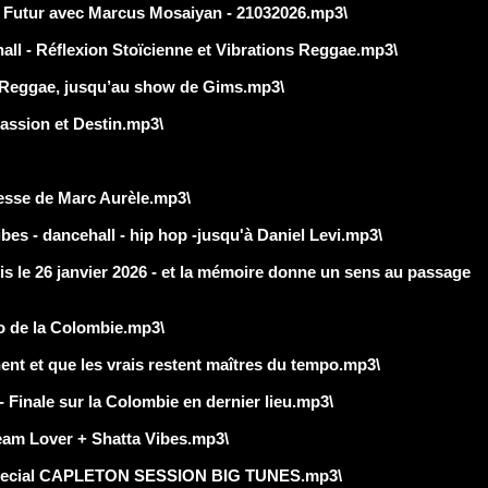
Futur avec Marcus Mosaiyan - 21032026.mp3\
 - Réflexion Stoïcienne et Vibrations Reggae.mp3\
Reggae, jusqu’au show de Gims.mp3\
ssion et Destin.mp3\
sse de Marc Aurèle.mp3\
- dancehall - hip hop -jusqu'à Daniel Levi.mp3\
s le 26 janvier 2026 - et la mémoire donne un sens au passage
 de la Colombie.mp3\
nt et que les vrais restent maîtres du tempo.mp3\
nale sur la Colombie en dernier lieu.mp3\
m Lover + Shatta Vibes.mp3\
-Special CAPLETON SESSION BIG TUNES.mp3\