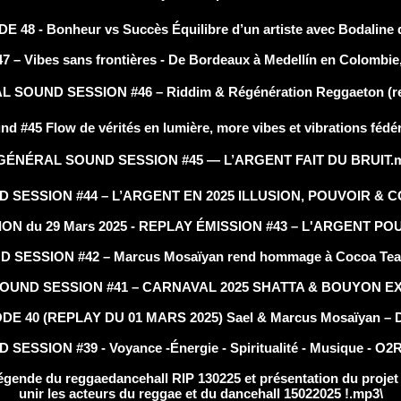
 - Bonheur vs Succès Équilibre d’un artiste avec Bodaline d
 – Vibes sans frontières - De Bordeaux à Medellín en Colombie
L SOUND SESSION #46 – Riddim & Régénération Reggaeton (re
d #45 Flow de vérités en lumière, more vibes et vibrations fédé
GÉNÉRAL SOUND SESSION #45 — L’ARGENT FAIT DU BRUIT.
SESSION #44 – L’ARGENT EN 2025 ILLUSION, POUVOIR & 
 du 29 Mars 2025 - REPLAY ÉMISSION #43 – L'ARGENT PO
SESSION #42 – Marcus Mosaïyan rend hommage à Cocoa Tea (
OUND SESSION #41 – CARNAVAL 2025 SHATTA & BOUYON E
0 (REPLAY DU 01 MARS 2025) Sael & Marcus Mosaïyan – Des 
SSION #39 - Voyance -Énergie - Spiritualité - Musique - O2
nde du reggaedancehall RIP 130225 et présentation du proje
unir les acteurs du reggae et du dancehall 15022025 !.mp3\