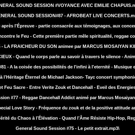
NERAL SOUND SESSION #VOYANCE AVEC EMILIE CHAPUIS.m
NERAL SOUND SESSION#87 - AFROBEAT LIVE CONCERTS.m
ès l'Épreuve - partie consacrée aux témoignages, aux concerts
e le Feu - Cette première partie mêle spiritualité, reggae consc
- LA FRAICHEUR DU SON animee par MARCUS MOSAIYAN K
 Quand le corps parle au savoir à travers le silence - Anim
la coisée des possibilités de l'infini à l'eternité - Musique e
Héritage Éternel de Michael Jackson- Tayc concert symphonic 
 Sacre - Entre Verite Zouk et Dancehall - Eveil des Energies 
ion #77 - Reggae Dancehall Addict animé par Marcus Mosaiyan 
 Love Story - Fréquence du zouk et de la positive attitude 
é du Chaos à l’Élévation - Quand l’Âme Résiste Hip-Hop, Regg
General Sound Session #75 - Le petit extrait.mp3\