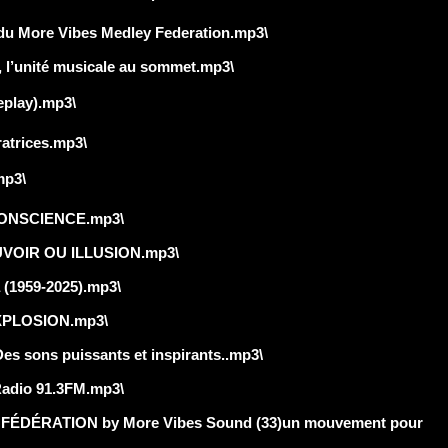
u More Vibes Medley Federation.mp3\
, l’unité musicale au sommet.mp3\
play).mp3\
ratrices.mp3\
mp3\
CONSCIENCE.mp3\
UVOIR OU ILLUSION.mp3\
1959-2025).mp3\
XPLOSION.mp3\
sons puissants et inspirants..mp3\
Radio 91.3FM.mp3\
t FÉDÉRATION by More Vibes Sound (33)un mouvement pour