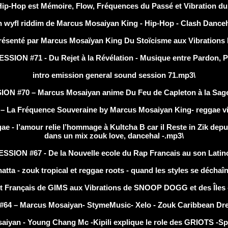
Hop est Mémoire, Flow, Fréquences du Passé et Vibration du 
 riddim de Marcus Mosaiyan King - Hip-Hop - Clash Dancehall
nté par Marcus Mosaïyan King Du Stoïcisme aux Vibrations 
ON #71 - Du Rejet à la Révélation - Musique entre Pardon, Pa
intro emission general sound session 71.mp3\
#70 – Marcus Mosaiyan anime Du Feu de Capleton à la Sage
Fréquence Souveraine by Marcus Mosaiyan King- reggae vibes 
- l’amour relie l’hommage à Kultcha B car il Reste in Zik depui
dans un mix zouk love, dancehal -.mp3\
ON #67 - De la Nouvelle ecole du Rap Francais au son Latino
- zouk tropical et reggae roots - quand les styles se déchaîne
nçais de GIMS aux Vibrations de SNOOP DOGG et des Îles - Fi
– Marcus Mosaiyan- StymeMusic- Xelo - Zouk Caribbean Drea
n - Young Chang Mc -Kipili explique le role des GRIOTS 