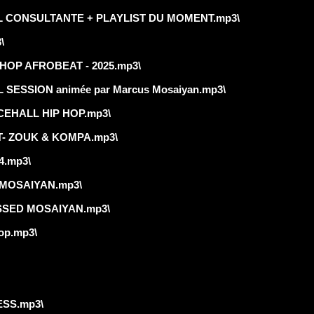
L CONSULTANTE + PLAYLIST DU MOMENT.mp3\
\
OP AFROBEAT - 2025.mp3\
SSION animée par Marcus Mosaiyan.mp3\
EHALL HIP HOP.mp3\
- ZOUK & KOMPA.mp3\
4.mp3\
MOSAIYAN.mp3\
SSED MOSAIYAN.mp3\
op.mp3\
SS.mp3\