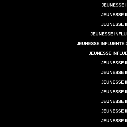
JEUNESSE I
JEUNESSE I
JEUNESSE I
JEUNESSE INFLU
JEUNESSE INFLUENTE 24
JEUNESSE INFLUEN
JEUNESSE I
JEUNESSE I
JEUNESSE I
JEUNESSE I
JEUNESSE I
JEUNESSE I
JEUNESSE I