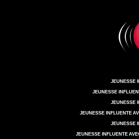
JEUNESSE I
JEUNESSE INFLUENT
JEUNESSE I
JEUNESSE INFLUENTE AVE
JEUNESSE I
JEUNESSE INFLUENTE AVEC 