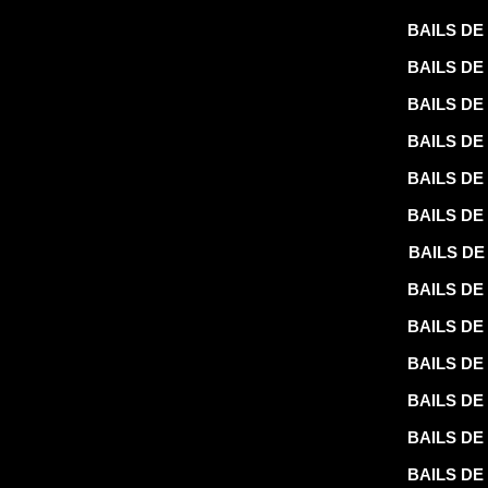
BAILS DE 
BAILS DE 
BAILS DE 
BAILS DE 
BAILS DE 
BAILS DE 
BAILS DE 
BAILS DE 
BAILS DE 
BAILS DE 
BAILS DE 
BAILS DE 
BAILS DE 